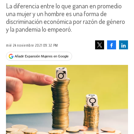
La diferencia entre lo que ganan en promedio
una mujer y un hombre es una forma de
discriminación económica por razón de género
y la pandemia lo empeoró.
mié 24 noviembre 2021 09:32 PM
Facebook
Linke
Tweet
Añadir Expansión Mujeres en Google