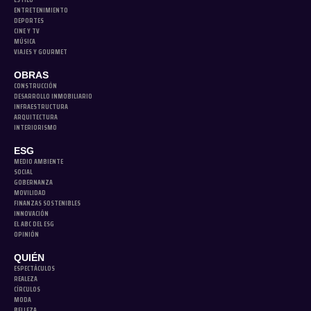
ENTRETENIMIENTO
DEPORTES
CINE Y TV
MÚSICA
VIAJES Y GOURMET
OBRAS
CONSTRUCCIÓN
DESARROLLO INMOBILIARIO
INFRAESTRUCTURA
ARQUITECTURA
INTERIORISMO
ESG
MEDIO AMBIENTE
SOCIAL
GOBERNANZA
MOVILIDAD
FINANZAS SOSTENIBLES
INNOVACIÓN
EL ABC DEL ESG
OPINIÓN
QUIÉN
ESPECTÁCULOS
REALEZA
CÍRCULOS
MODA
BELLEZA